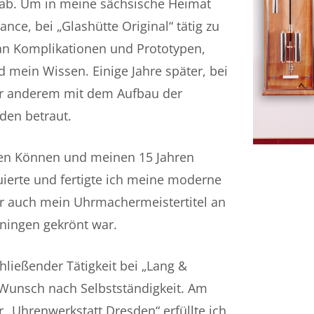
 ab. Um in meine sächsische Heimat
ance, bei „Glashütte Original“ tätig zu
 an Komplikationen und Prototypen,
d mein Wissen. Einige Jahre später, bei
ter anderem mit dem Aufbau der
den betraut.
en Können und meinen 15 Jahren
uierte und fertigte ich meine moderne
er auch mein Uhrmachermeistertitel an
ningen gekrönt war.
ließender Tätigkeit bei „Lang &
Wunsch nach Selbstständigkeit. Am
r „Uhrenwerkstatt Dresden“ erfüllte ich